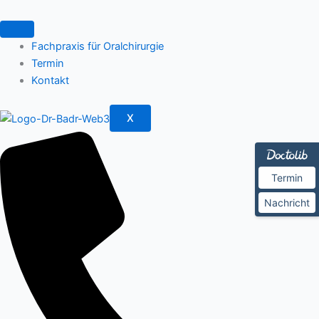
Zum
Inhalt
springen
Fachpraxis für Oralchirurgie
Termin
Kontakt
X
Termin
Nachricht