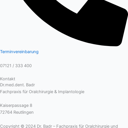
Terminvereinbarung
07121 / 333 400
Kontakt
Dr.med.dent. Badr
Fachpraxis für Oralchirurgie & Implantologie
Kaiserpassage 8
72764 Reutlingen
Copyright © 2024 Dr. Badr – Fachpraxis für Oralchirurgie und